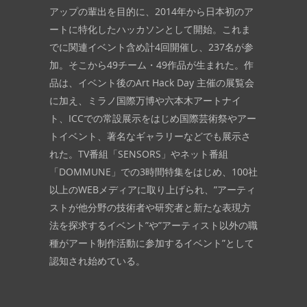
アップの輩出を目的に、2014年から日本初のア
ートに特化したハッカソンとして開始。これま
でに関連イベント含め計4回開催し、237名が参
加。そこから49チーム・49作品が生まれた。作
品は、イベント後のArt Hack Day 主催の展覧会
に加え、ミラノ国際万博や六本木アートナイ
ト、ICCでの常設展示をはじめ国際芸術祭やアー
トイベント、著名なギャラリーなどでも展示さ
れた。TV番組「SENSORS」やネット番組
「DOMMUNE」での3時間特集をはじめ、100社
以上のWEBメディアに取り上げられ、”アーティ
ストが他分野の技術者や研究者と新たな表現方
法を探求するイベント”や”アーティスト以外の職
種がアート制作活動に参加するイベント”として
認知され始めている。