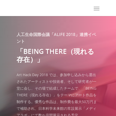
Art Hack Day 2018
人工生命国際会議「ALIFE 2018」連携イベ
ント
「BEING THERE（現れる
存在）」
Art Hack Day 2018 では、参加申し込みから選出
されたアーティストや技術者、そして研究者が一
堂に会し、その場で結成したチームで、「BEING
THERE（現れる存在）」をテーマにアート作品を
制作する。優秀な作品は、制作費を最大50万円ま
で補助され、日本科学未来館の常設展示「メディ
アラボ」にて数か月間展示される予定。